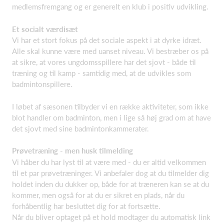
medlemsfremgang og er generelt en klub i positiv udvikling.
Et socialt værdisæt
Vi har et stort fokus på det sociale aspekt i at dyrke idræt.
Alle skal kunne være med uanset niveau. Vi bestræber os på
at sikre, at vores ungdomsspillere har det sjovt - både til
træning og til kamp - samtidig med, at de udvikles som
badmintonspillere.
I løbet af sæsonen tilbyder vi en række aktiviteter, som ikke
blot handler om badminton, men i lige så høj grad om at have
det sjovt med sine badmintonkammerater.
Prøvetræning - men husk tilmelding
Vi håber du har lyst til at være med - du er altid velkommen
til et par prøvetræninger. Vi anbefaler dog at du tilmelder dig
holdet inden du dukker op, både for at træneren kan se at du
kommer, men også for at du er sikret en plads, når du
forhåbentlig har besluttet dig for at fortsætte.
Når du bliver optaget på et hold modtager du automatisk link