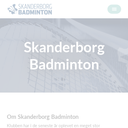
Skanderborg
Badminton
Om Skanderborg Badminton
Klubben har i de seneste år oplevet en meget stor