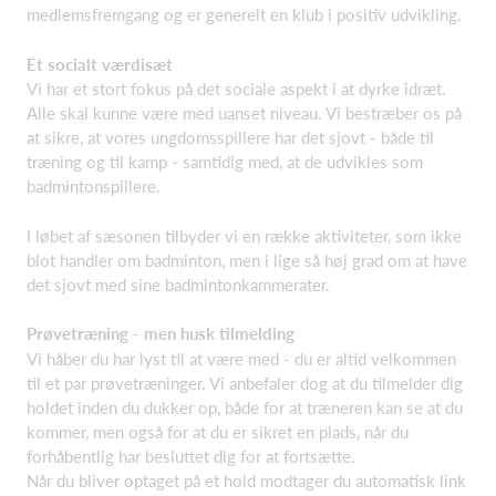
medlemsfremgang og er generelt en klub i positiv udvikling.
Et socialt værdisæt
Vi har et stort fokus på det sociale aspekt i at dyrke idræt.
Alle skal kunne være med uanset niveau. Vi bestræber os på
at sikre, at vores ungdomsspillere har det sjovt - både til
træning og til kamp - samtidig med, at de udvikles som
badmintonspillere.
I løbet af sæsonen tilbyder vi en række aktiviteter, som ikke
blot handler om badminton, men i lige så høj grad om at have
det sjovt med sine badmintonkammerater.
Prøvetræning - men husk tilmelding
Vi håber du har lyst til at være med - du er altid velkommen
til et par prøvetræninger. Vi anbefaler dog at du tilmelder dig
holdet inden du dukker op, både for at træneren kan se at du
kommer, men også for at du er sikret en plads, når du
forhåbentlig har besluttet dig for at fortsætte.
Når du bliver optaget på et hold modtager du automatisk link