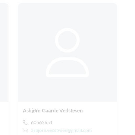
Asbjørn Gaarde Vedstesen
60565651
asbjorn.vedstesen@gmail.com