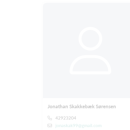
Jonathan Skakkebæk Sørensen
42923204
jonaskak99@gmail.com