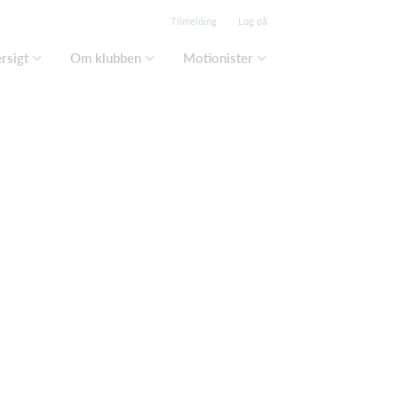
Tilmelding
Log på
rsigt
Om klubben
Motionister