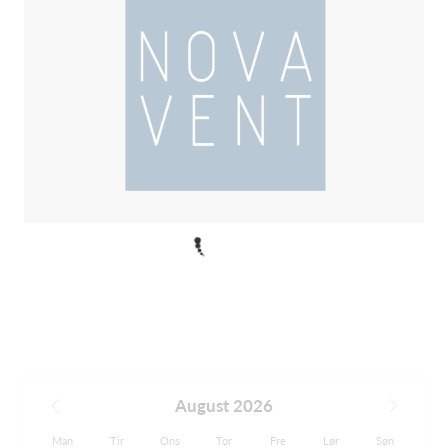
August 2026
Man
Tir
Ons
Tor
Fre
Lør
Søn